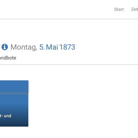
Start
Zei
e
Montag,
5.
Mai
1873
andbote
t- und