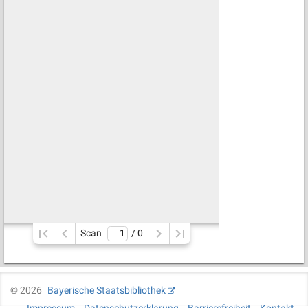
Scan
/ 
0
©
2026
Bayerische Staatsbibliothek
Impressum
Datenschutzerklärung
Barrierefreiheit
Kontakt