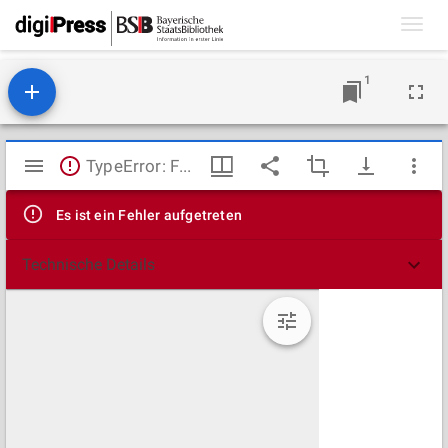
Toggl
navig
1
Mirador
TypeError: Failed to fetch
Viewer
Es ist ein Fehler aufgetreten
Technische Details