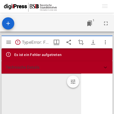
Toggl
navig
1
Mirador
TypeError: Failed to fetch
Viewer
Es ist ein Fehler aufgetreten
Technische Details