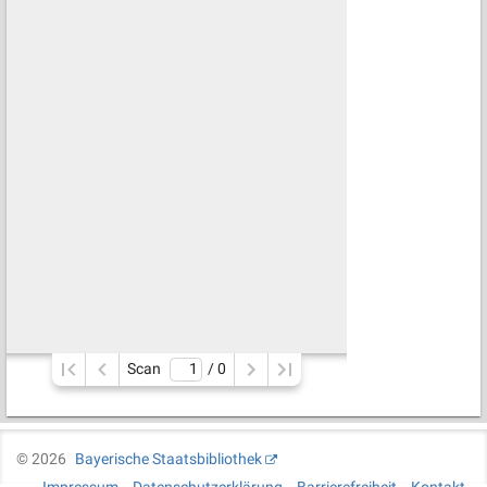
Scan
/ 
0
©
2026
Bayerische Staatsbibliothek
Impressum
Datenschutzerklärung
Barrierefreiheit
Kontakt