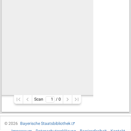
Scan
/ 
0
©
2026
Bayerische Staatsbibliothek
Impressum
Datenschutzerklärung
Barrierefreiheit
Kontakt