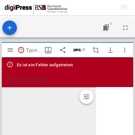
Toggl
navig
1
Mirador
TypeError: Failed to fetch
Viewer
Es ist ein Fehler aufgetreten
Technische Details