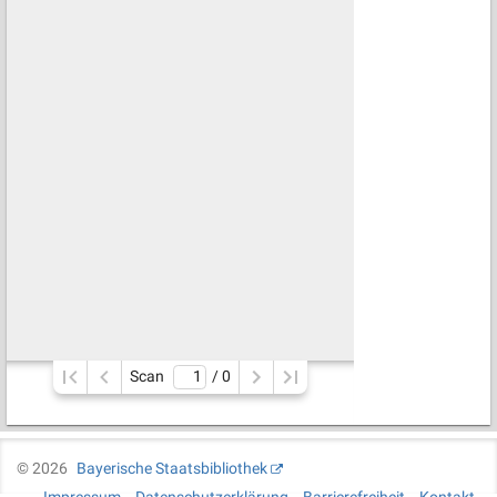
Scan
/ 
0
©
2026
Bayerische Staatsbibliothek
Impressum
Datenschutzerklärung
Barrierefreiheit
Kontakt