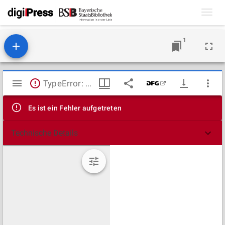
Toggl
navig
1
Mirador
TypeError: Failed to fetch
Viewer
Es ist ein Fehler aufgetreten
Technische Details