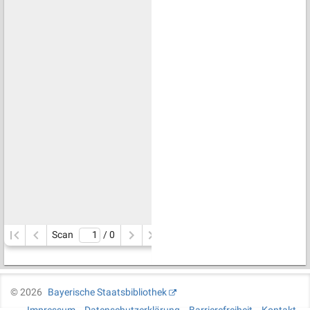
Scan
/ 
0
©
2026
Bayerische Staatsbibliothek
Impressum
Datenschutzerklärung
Barrierefreiheit
Kontakt