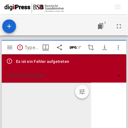
Toggl
navig
1
Mirador
TypeError: Failed to fetch
Viewer
Es ist ein Fehler aufgetreten
Technische Details