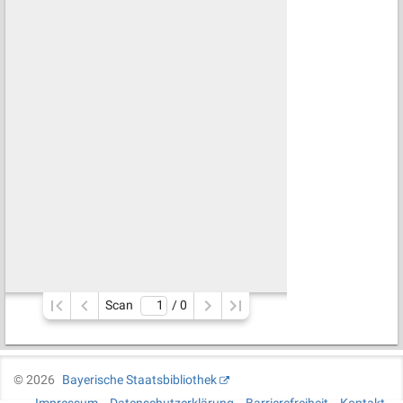
Scan
/ 
0
©
2026
Bayerische Staatsbibliothek
Impressum
Datenschutzerklärung
Barrierefreiheit
Kontakt