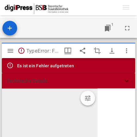
Toggl
navig
1
Mirador
TypeError: Failed to fetch
Viewer
Es ist ein Fehler aufgetreten
Technische Details