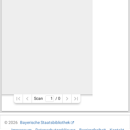
Scan
/ 
0
©
2026
Bayerische Staatsbibliothek
Impressum
Datenschutzerklärung
Barrierefreiheit
Kontakt