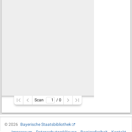
Scan
/ 
0
©
2026
Bayerische Staatsbibliothek
Impressum
Datenschutzerklärung
Barrierefreiheit
Kontakt