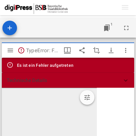
Toggl
navig
1
Mirador
TypeError: Failed to fetch
Viewer
Es ist ein Fehler aufgetreten
Technische Details