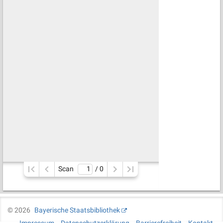
Scan
/ 
0
©
2026
Bayerische Staatsbibliothek
Impressum
Datenschutzerklärung
Barrierefreiheit
Kontakt