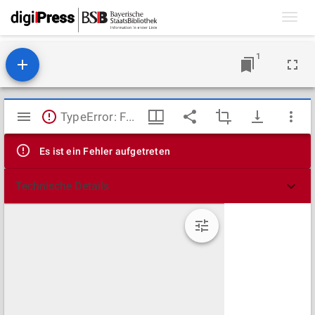
Toggl
navig
1
Mirador
TypeError: Failed to fetch
Viewer
Es ist ein Fehler aufgetreten
Technische Details