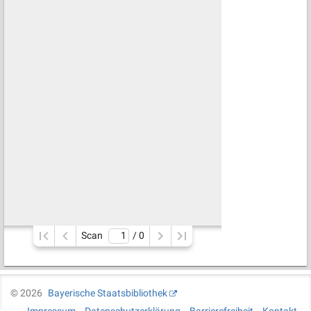
Scan
/ 
0
©
2026
Bayerische Staatsbibliothek
Impressum
Datenschutzerklärung
Barrierefreiheit
Kontakt