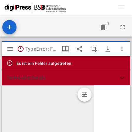
Toggl
navig
1
Mirador
TypeError: Failed to fetch
Viewer
Es ist ein Fehler aufgetreten
Technische Details