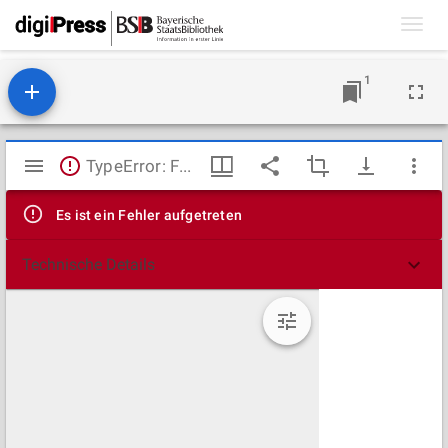
Toggl
navig
1
Mirador
TypeError: Failed to fetch
Viewer
Es ist ein Fehler aufgetreten
Technische Details