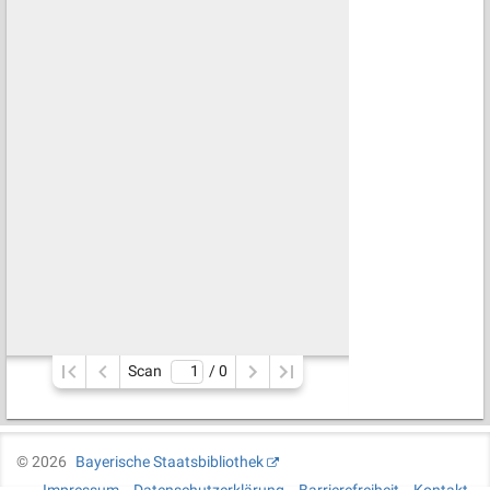
Scan
/ 
0
©
2026
Bayerische Staatsbibliothek
Impressum
Datenschutzerklärung
Barrierefreiheit
Kontakt