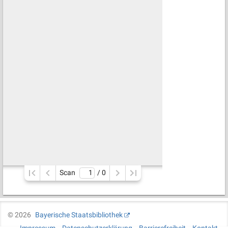
Scan
/ 
0
©
2026
Bayerische Staatsbibliothek
Impressum
Datenschutzerklärung
Barrierefreiheit
Kontakt