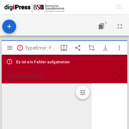
Toggl
navig
1
Mirador
TypeError: Failed to fetch
Viewer
Es ist ein Fehler aufgetreten
Technische Details