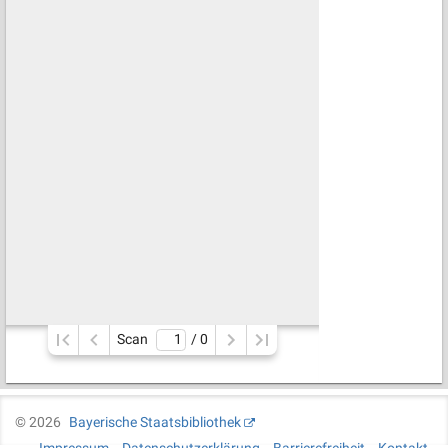
Scan
/ 
0
©
2026
Bayerische Staatsbibliothek
Impressum
Datenschutzerklärung
Barrierefreiheit
Kontakt