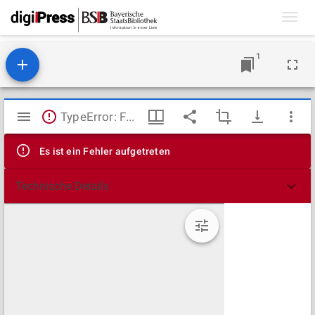
Toggl
navig
1
Mirador
TypeError: Failed to fetch
Viewer
Es ist ein Fehler aufgetreten
Technische Details