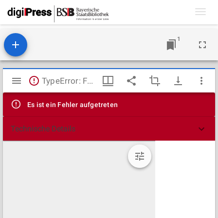
Toggl
navig
1
Mirador
TypeError: Failed to fetch
Viewer
Es ist ein Fehler aufgetreten
Technische Details