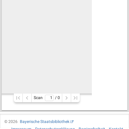
Scan
/ 
0
©
2026
Bayerische Staatsbibliothek
Impressum
Datenschutzerklärung
Barrierefreiheit
Kontakt