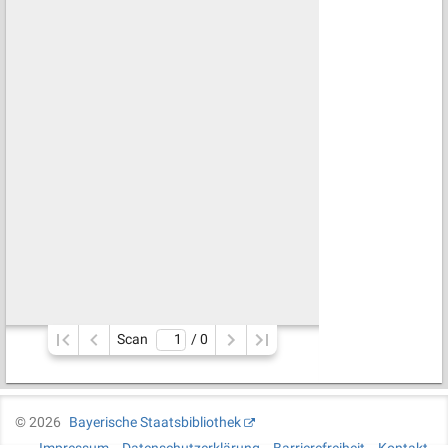
Scan
/ 
0
©
2026
Bayerische Staatsbibliothek
Impressum
Datenschutzerklärung
Barrierefreiheit
Kontakt