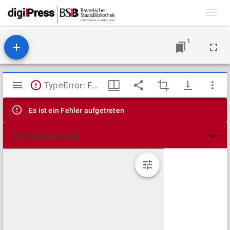
Toggl
navig
1
Mirador
TypeError: Failed to fetch
Viewer
Es ist ein Fehler aufgetreten
Technische Details