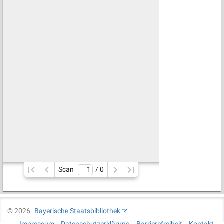
Scan
/ 
0
©
2026
Bayerische Staatsbibliothek
Impressum
Datenschutzerklärung
Barrierefreiheit
Kontakt