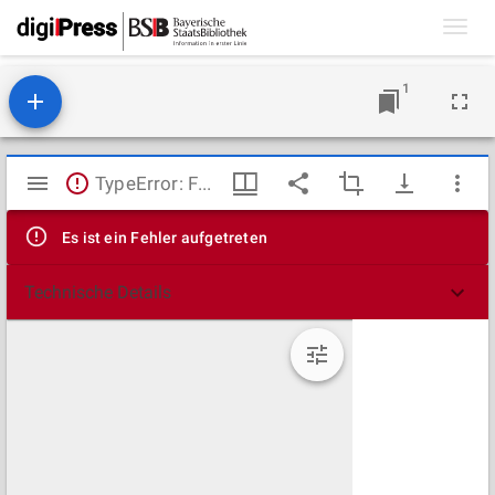
Toggl
navig
1
Mirador
TypeError: Failed to fetch
Viewer
Es ist ein Fehler aufgetreten
Technische Details