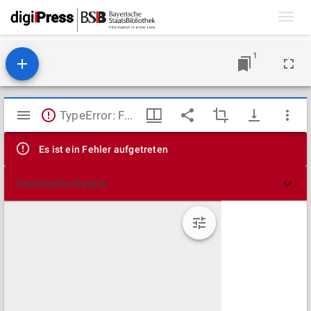
Toggl
navig
1
Mirador
TypeError: Failed to fetch
Viewer
Es ist ein Fehler aufgetreten
Technische Details