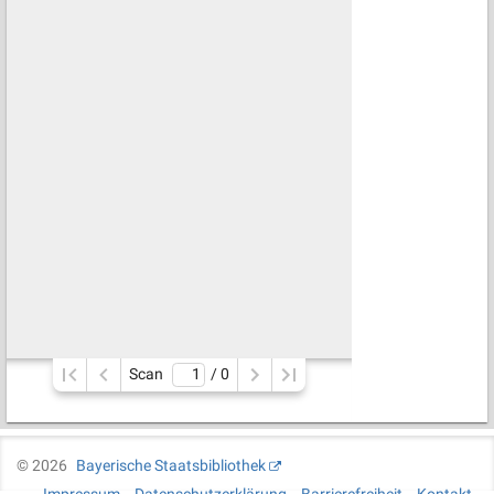
Scan
/ 
0
©
2026
Bayerische Staatsbibliothek
Impressum
Datenschutzerklärung
Barrierefreiheit
Kontakt