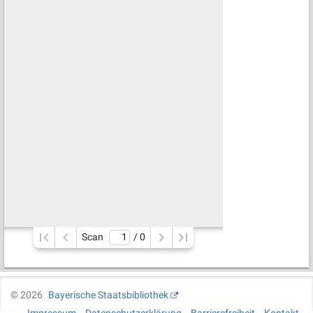
Scan
/ 
0
©
2026
Bayerische Staatsbibliothek
Impressum
Datenschutzerklärung
Barrierefreiheit
Kontakt