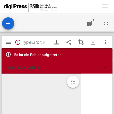
Toggl
navig
1
Mirador
TypeError: Failed to fetch
Viewer
Es ist ein Fehler aufgetreten
Technische Details