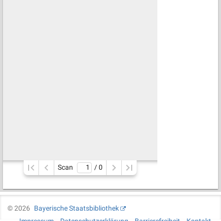
Scan
/ 
0
©
2026
Bayerische Staatsbibliothek
Impressum
Datenschutzerklärung
Barrierefreiheit
Kontakt