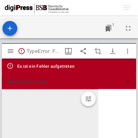
Toggl
navig
1
Mirador
TypeError: Failed to fetch
Viewer
Es ist ein Fehler aufgetreten
Technische Details