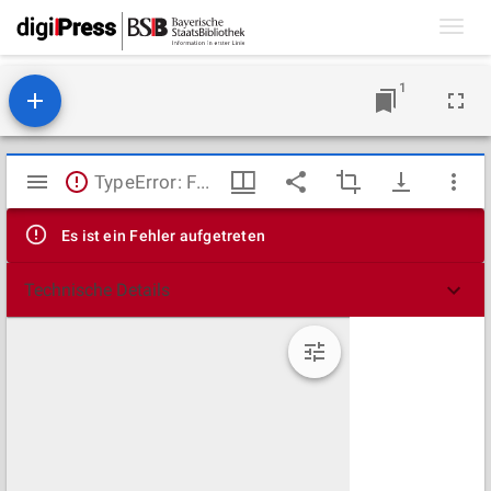
Toggl
navig
1
Mirador
TypeError: Failed to fetch
Viewer
Es ist ein Fehler aufgetreten
Technische Details