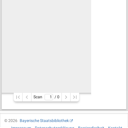
Scan
/ 
0
©
2026
Bayerische Staatsbibliothek
Impressum
Datenschutzerklärung
Barrierefreiheit
Kontakt