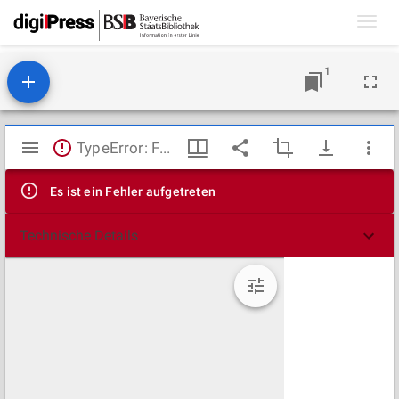
Toggl
navig
1
Mirador
TypeError: Failed to fetch
Viewer
Es ist ein Fehler aufgetreten
Technische Details