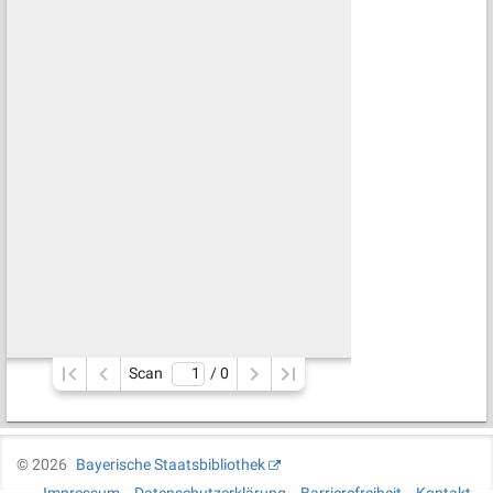
Scan
/ 
0
©
2026
Bayerische Staatsbibliothek
Impressum
Datenschutzerklärung
Barrierefreiheit
Kontakt