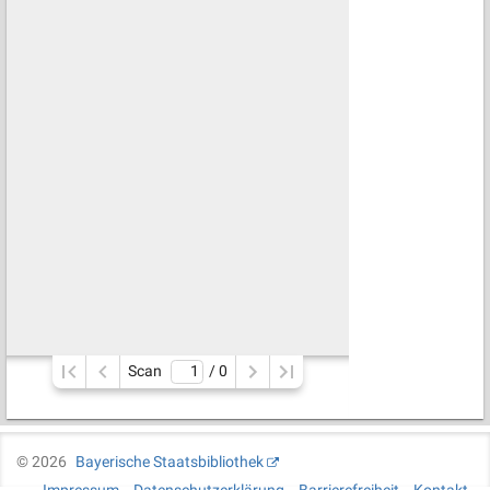
Scan
/ 
0
©
2026
Bayerische Staatsbibliothek
Impressum
Datenschutzerklärung
Barrierefreiheit
Kontakt