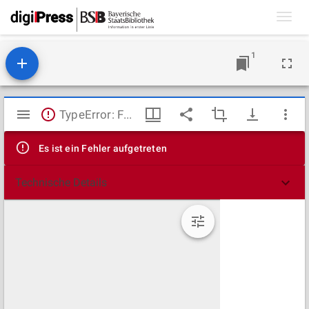
Toggl
navig
1
Mirador
TypeError: Failed to fetch
Viewer
Es ist ein Fehler aufgetreten
Technische Details