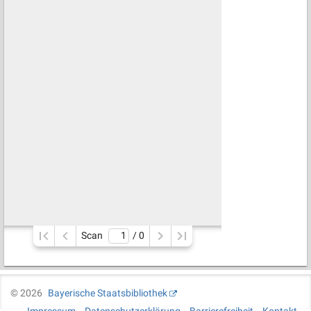
Scan
/ 
0
©
2026
Bayerische Staatsbibliothek
Impressum
Datenschutzerklärung
Barrierefreiheit
Kontakt