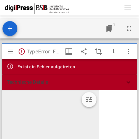
Toggl
navig
1
Mirador
TypeError: Failed to fetch
Viewer
Es ist ein Fehler aufgetreten
Technische Details