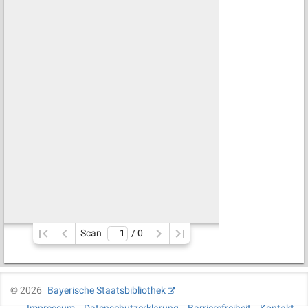
Scan
/ 
0
©
2026
Bayerische Staatsbibliothek
Impressum
Datenschutzerklärung
Barrierefreiheit
Kontakt