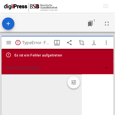
Toggl
navig
1
Mirador
TypeError: Failed to fetch
Viewer
Es ist ein Fehler aufgetreten
Technische Details