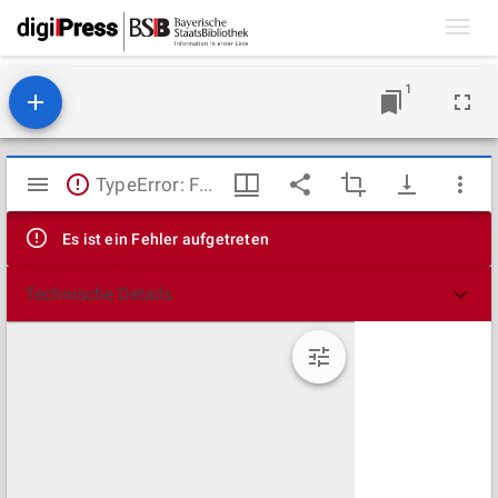
Toggl
navig
1
Mirador
TypeError: Failed to fetch
Viewer
Es ist ein Fehler aufgetreten
Technische Details