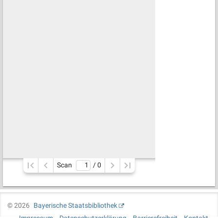
Scan
/ 
0
©
2026
Bayerische Staatsbibliothek
Impressum
Datenschutzerklärung
Barrierefreiheit
Kontakt