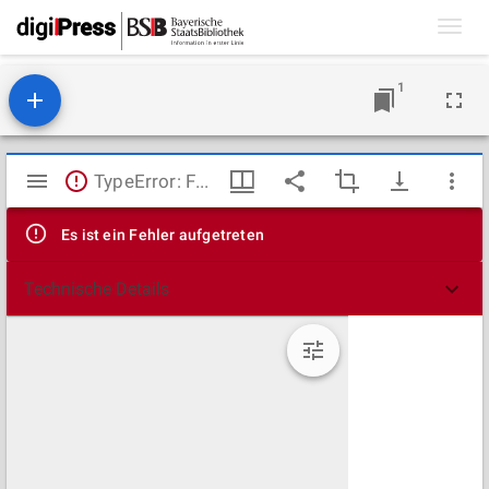
Toggl
navig
1
Mirador
TypeError: Failed to fetch
Viewer
Es ist ein Fehler aufgetreten
Technische Details