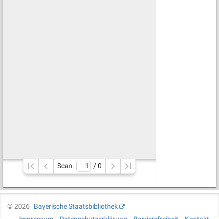
Scan
/ 
0
©
2026
Bayerische Staatsbibliothek
Impressum
Datenschutzerklärung
Barrierefreiheit
Kontakt