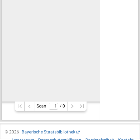
Scan
/ 
0
©
2026
Bayerische Staatsbibliothek
Impressum
Datenschutzerklärung
Barrierefreiheit
Kontakt