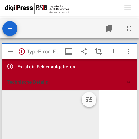
Toggl
navig
1
Mirador
TypeError: Failed to fetch
Viewer
Es ist ein Fehler aufgetreten
Technische Details