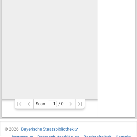
Scan
/ 
0
©
2026
Bayerische Staatsbibliothek
Impressum
Datenschutzerklärung
Barrierefreiheit
Kontakt