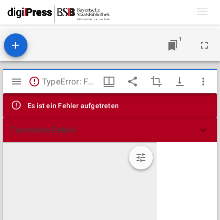
Toggl
navig
1
Mirador
TypeError: Failed to fetch
Viewer
Es ist ein Fehler aufgetreten
Technische Details