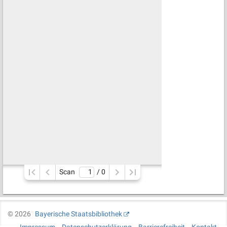
Scan
/ 
0
©
2026
Bayerische Staatsbibliothek
Impressum
Datenschutzerklärung
Barrierefreiheit
Kontakt