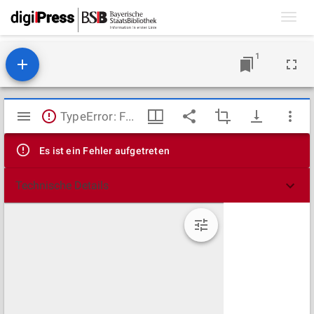
Toggl
navig
1
Mirador
TypeError: Failed to fetch
Viewer
Es ist ein Fehler aufgetreten
Technische Details