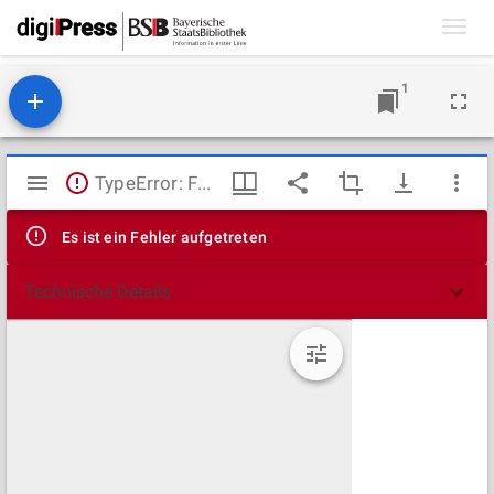
Toggl
navig
1
Mirador
TypeError: Failed to fetch
Viewer
Es ist ein Fehler aufgetreten
Technische Details