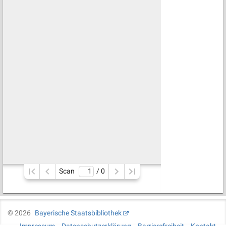
Scan
/ 
0
©
2026
Bayerische Staatsbibliothek
Impressum
Datenschutzerklärung
Barrierefreiheit
Kontakt