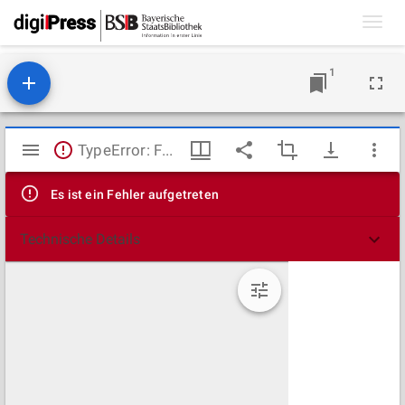
Toggl
navig
1
Mirador
TypeError: Failed to fetch
Viewer
Es ist ein Fehler aufgetreten
Technische Details