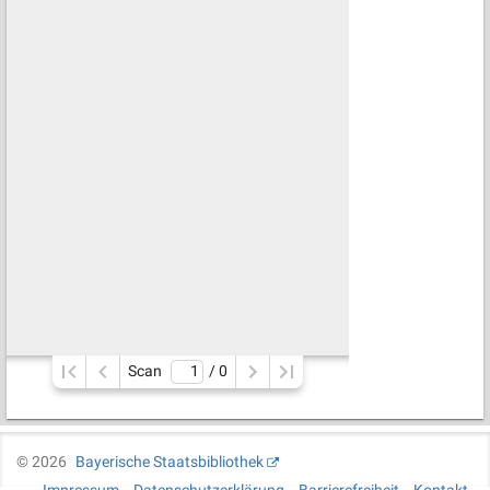
Scan
/ 
0
©
2026
Bayerische Staatsbibliothek
Impressum
Datenschutzerklärung
Barrierefreiheit
Kontakt