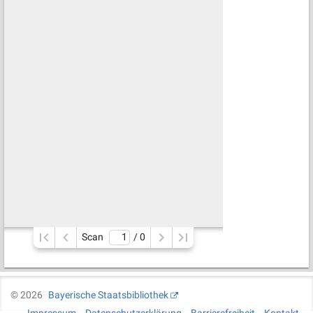
Scan
/ 
0
©
2026
Bayerische Staatsbibliothek
Impressum
Datenschutzerklärung
Barrierefreiheit
Kontakt