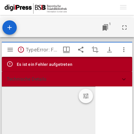
Toggl
navig
1
Mirador
TypeError: Failed to fetch
Viewer
Es ist ein Fehler aufgetreten
Technische Details