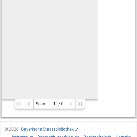
Scan
/ 
0
©
2026
Bayerische Staatsbibliothek
Impressum
Datenschutzerklärung
Barrierefreiheit
Kontakt