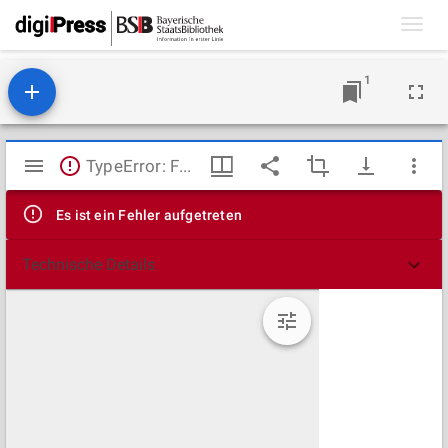
Toggl
navig
1
Mirador
TypeError: Failed to fetch
Viewer
Es ist ein Fehler aufgetreten
Technische Details