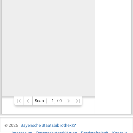
Scan
/ 
0
©
2026
Bayerische Staatsbibliothek
Impressum
Datenschutzerklärung
Barrierefreiheit
Kontakt