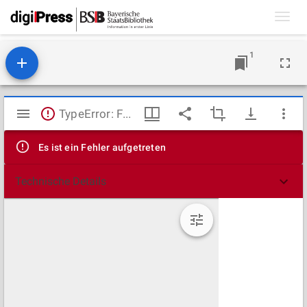
Toggl
navig
1
Mirador
TypeError: Failed to fetch
Viewer
Es ist ein Fehler aufgetreten
Technische Details