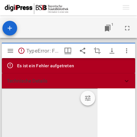
Toggl
navig
1
Mirador
TypeError: Failed to fetch
Viewer
Es ist ein Fehler aufgetreten
Technische Details