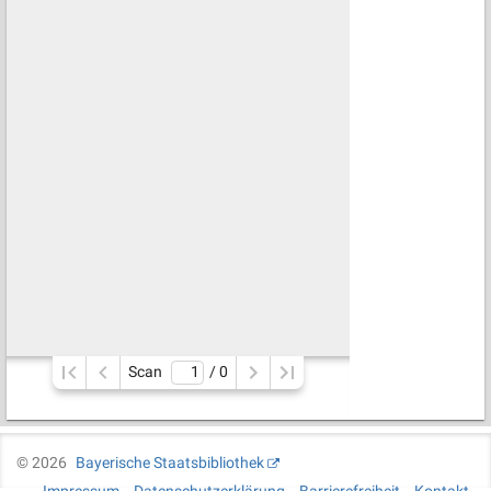
Scan
/ 
0
©
2026
Bayerische Staatsbibliothek
Impressum
Datenschutzerklärung
Barrierefreiheit
Kontakt