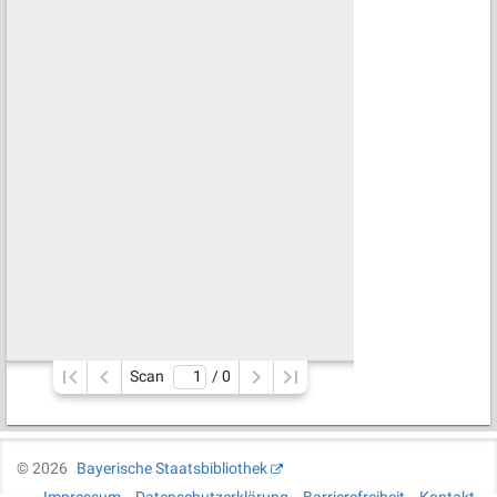
Scan
/ 
0
©
2026
Bayerische Staatsbibliothek
Impressum
Datenschutzerklärung
Barrierefreiheit
Kontakt