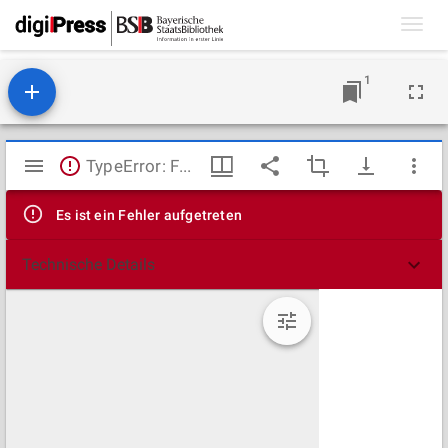
Toggl
navig
1
Mirador
TypeError: Failed to fetch
Viewer
Es ist ein Fehler aufgetreten
Technische Details