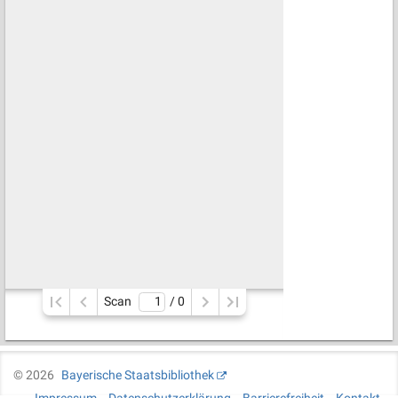
Scan
/ 
0
©
2026
Bayerische Staatsbibliothek
Impressum
Datenschutzerklärung
Barrierefreiheit
Kontakt