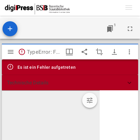
Toggl
navig
1
Mirador
TypeError: Failed to fetch
Viewer
Es ist ein Fehler aufgetreten
Technische Details