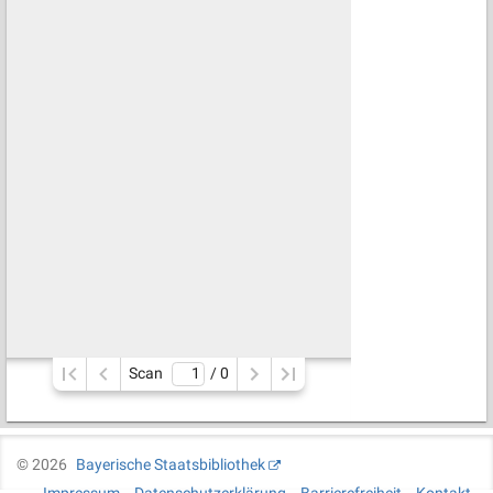
Scan
/ 
0
©
2026
Bayerische Staatsbibliothek
Impressum
Datenschutzerklärung
Barrierefreiheit
Kontakt