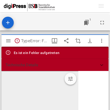
Toggl
navig
1
Mirador
TypeError: Failed to fetch
Viewer
Es ist ein Fehler aufgetreten
Technische Details