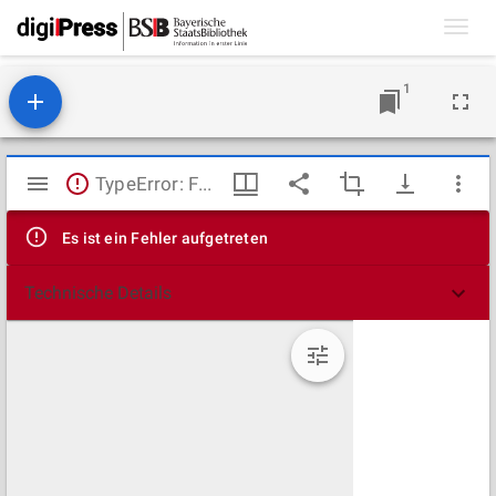
Toggl
navig
1
Mirador
TypeError: Failed to fetch
Viewer
Es ist ein Fehler aufgetreten
Technische Details