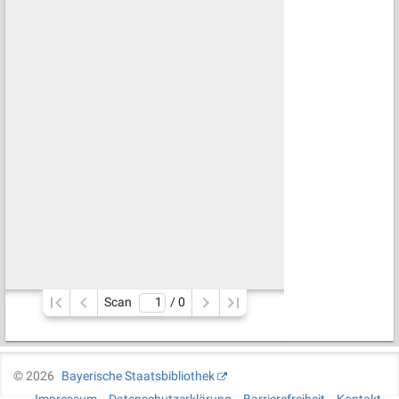
Scan
/ 
0
©
2026
Bayerische Staatsbibliothek
Impressum
Datenschutzerklärung
Barrierefreiheit
Kontakt