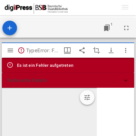
Toggl
navig
1
Mirador
TypeError: Failed to fetch
Viewer
Es ist ein Fehler aufgetreten
Technische Details