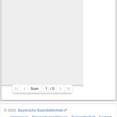
Scan
/ 
0
©
2026
Bayerische Staatsbibliothek
Impressum
Datenschutzerklärung
Barrierefreiheit
Kontakt