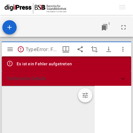
Toggl
navig
1
Mirador
TypeError: Failed to fetch
Viewer
Es ist ein Fehler aufgetreten
Technische Details