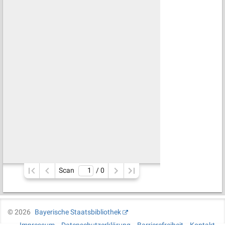
Scan
/ 
0
©
2026
Bayerische Staatsbibliothek
Impressum
Datenschutzerklärung
Barrierefreiheit
Kontakt