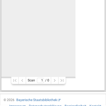
Scan
/ 
0
©
2026
Bayerische Staatsbibliothek
Impressum
Datenschutzerklärung
Barrierefreiheit
Kontakt