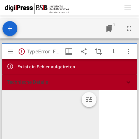
Toggl
navig
1
Mirador
TypeError: Failed to fetch
Viewer
Es ist ein Fehler aufgetreten
Technische Details