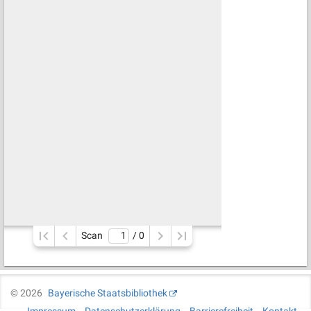
Scan
/ 
0
©
2026
Bayerische Staatsbibliothek
Impressum
Datenschutzerklärung
Barrierefreiheit
Kontakt