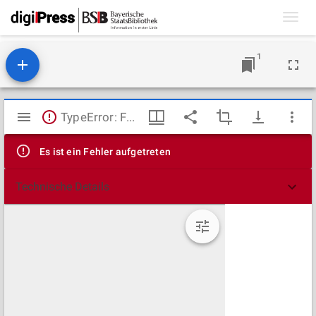
Toggl
navig
1
Mirador
TypeError: Failed to fetch
Viewer
Es ist ein Fehler aufgetreten
Technische Details