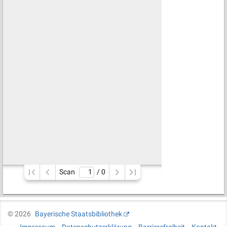
Scan
/ 
0
©
2026
Bayerische Staatsbibliothek
Impressum
Datenschutzerklärung
Barrierefreiheit
Kontakt