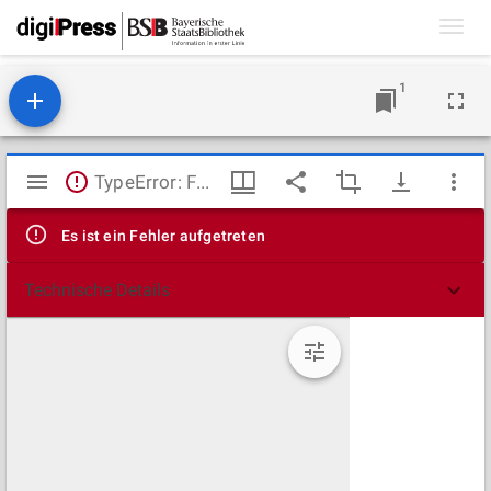
Toggl
navig
1
Mirador
TypeError: Failed to fetch
Viewer
Es ist ein Fehler aufgetreten
Technische Details