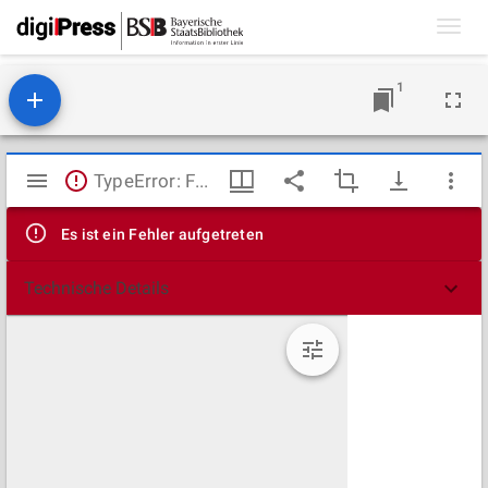
Toggl
navig
1
Mirador
TypeError: Failed to fetch
Viewer
Es ist ein Fehler aufgetreten
Technische Details