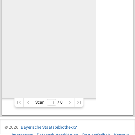
Scan
/ 
0
©
2026
Bayerische Staatsbibliothek
Impressum
Datenschutzerklärung
Barrierefreiheit
Kontakt