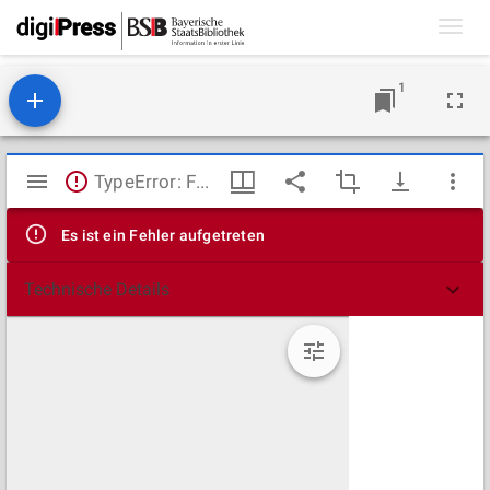
Toggl
navig
1
Mirador
TypeError: Failed to fetch
Viewer
Es ist ein Fehler aufgetreten
Technische Details