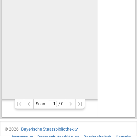
Scan
/ 
0
©
2026
Bayerische Staatsbibliothek
Impressum
Datenschutzerklärung
Barrierefreiheit
Kontakt