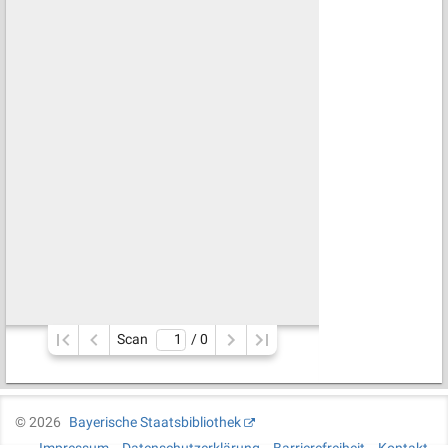
Scan
/ 
0
©
2026
Bayerische Staatsbibliothek
Impressum
Datenschutzerklärung
Barrierefreiheit
Kontakt