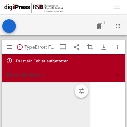
Toggl
navig
1
Mirador
TypeError: Failed to fetch
Viewer
Es ist ein Fehler aufgetreten
Technische Details