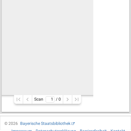
Scan
/ 
0
©
2026
Bayerische Staatsbibliothek
Impressum
Datenschutzerklärung
Barrierefreiheit
Kontakt