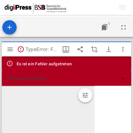
Toggl
navig
1
Mirador
TypeError: Failed to fetch
Viewer
Es ist ein Fehler aufgetreten
Technische Details