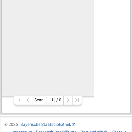
Scan
/ 
0
©
2026
Bayerische Staatsbibliothek
Impressum
Datenschutzerklärung
Barrierefreiheit
Kontakt