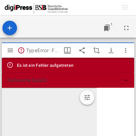
Toggl
navig
1
Mirador
TypeError: Failed to fetch
Viewer
Es ist ein Fehler aufgetreten
Technische Details